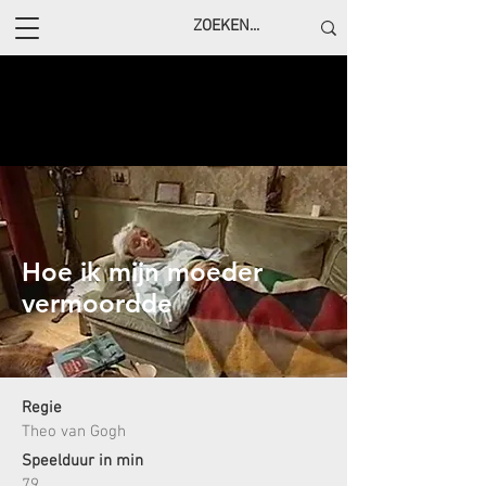
Hoe ik mijn moeder
vermoordde
Regie
Theo van Gogh
Speelduur in min
79