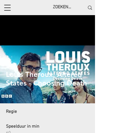
Louis Theroux: Altered
States - Choosing Death
Regie
Speelduur in min