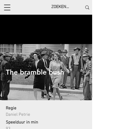
The bramble bush
Regie
Daniel Petrie
Speelduur in min
93